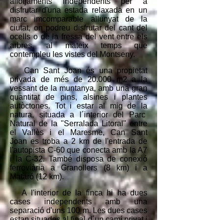
allotjaments independents per a
disfrutar d'una estada relaxada en un
marc imcomparable allunyat de la
ciutat, on podreu disfrutar del cant del
ocells o de la fressa del vent entre els
arbres, al mateix temps que
contempleu les vistes del Montseny.
Can Sant Joan és una propietat
privada de més de 20.000 m2 a la
vessant de la muntanya, amb una gran
quantitat de pins, alsines i plantes
autòctones. Tot i estar al mig de la
natura, situada a l´interior del Parc
Natural de la "Serralada Litoral" entre
el Vallès i el Maresme, Can Sant
Joan es troba a 2 km de l'entrada de
l'autopista C-60 que conecta amb la A7
i la C-32. També disposa de conexió
ferroviària a Granollers (8 km) i a
Mataró (12 km).
A l'interior de la finca hi ha dues
cases independents amb una
separació d'uns 100 m. Les dues cases
estan situades al final d´un camí privat i