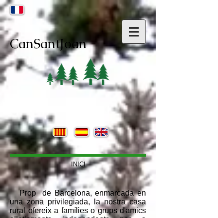
CanSantJoan
INICI
Prop de Barcelona, enmarcada en
una zona privilegiada, la nostra casa
rural ofereix a famílies o grups d'amics