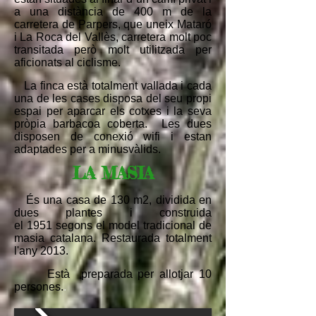
a una distància de 400 m de la
carretera de Parpers, que uneix Mataró
i La Roca del Vallès, carretera molt poc
transitada però molt utilitzada per
aficionats al ciclisme.
La finca està totalment vallada i cada
una de les cases disposa del seu propi
espai per aparcar els cotxes i la seva
pròpia barbacoa coberta. Les dues
disposen de conexió wifi i estan
adaptades per a minusvàlids.
LA MASIA
És una casa de 130 m2, dividida en
dues plantes i construida
el 1951 segons el model tradicional de
masia catalana. Restaurada totalment
l'any 2013.
Està preparada per allotjar 10
persones.
.